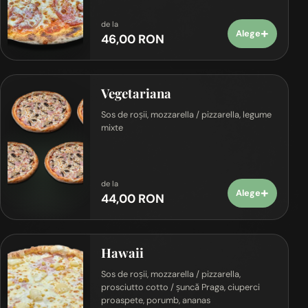
de la
+
Alege
46,00 RON
Vegetariana
Sos de roșii, mozzarella / pizzarella, legume
mixte
de la
+
Alege
44,00 RON
Hawaii
Sos de roșii, mozzarella / pizzarella,
prosciutto cotto / șuncă Praga, ciuperci
proaspete, porumb, ananas