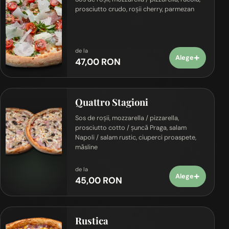
prosciutto crudo, roșii cherry, parmezan
de la
+
Alege
47,00 RON
Quattro Stagioni
Sos de roșii, mozzarella / pizzarella,
prosciutto cotto / șuncă Praga, salam
Napoli / salam rustic, ciuperci proaspete,
măsline
de la
+
Alege
45,00 RON
Rustica