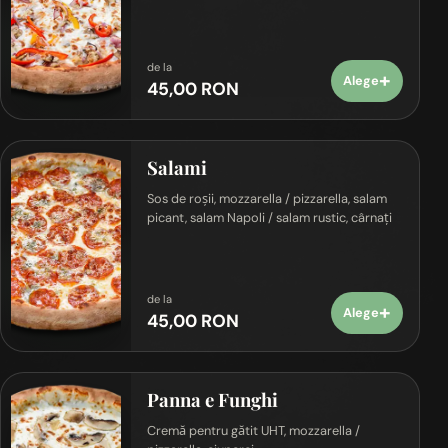
de la
+
Alege
45,00 RON
Salami
Sos de roșii, mozzarella / pizzarella, salam
picant, salam Napoli / salam rustic, cârnați
de la
+
Alege
45,00 RON
Panna e Funghi
Cremă pentru gătit UHT, mozzarella /