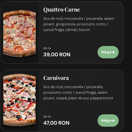
Quattro Carne
Sos de roșii, mozzarella / pizzarella, salam
picant, gorgonzola, prosciutto cotto /
șuncă Praga, cârnați, bacon
de la
+
Alege
39,00 RON
Carnivora
Sos de roșii, mozzarella / pizzarella,
prosciutto cotto / șuncă Praga, salam
picant, ceapă, piept de pui, pepperoncini
de la
+
Alege
47,00 RON