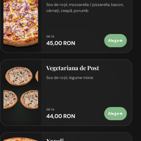
Sos de roșii, mozzarella / pizzarella, bacon,
cârnați, ceapă, porumb
de la
+
Alege
45,00 RON
Vegetariana de Post
Sos de roșii, legume mixte
de la
+
Alege
44,00 RON
Napoli