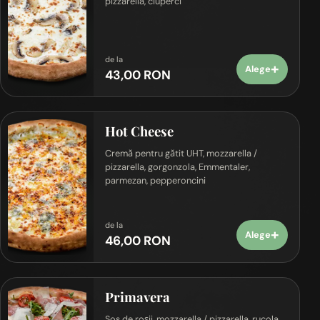
pizzarella, ciuperci
de la
+
Alege
43,00 RON
Hot Cheese
Cremă pentru gătit UHT, mozzarella /
pizzarella, gorgonzola, Emmentaler,
parmezan, pepperoncini
de la
+
Alege
46,00 RON
Primavera
Sos de roșii, mozzarella / pizzarella, rucola,