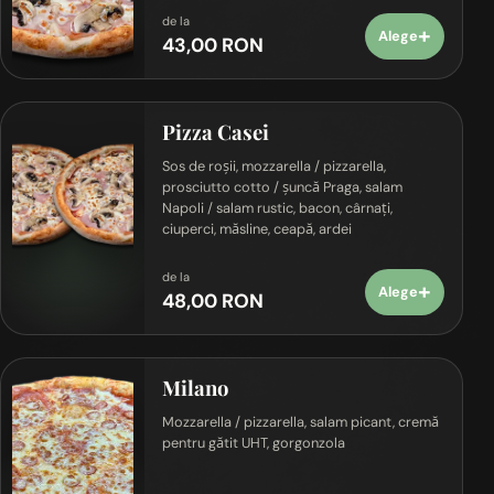
de la
+
Alege
43,00 RON
Pizza Casei
Sos de roșii, mozzarella / pizzarella,
prosciutto cotto / șuncă Praga, salam
Napoli / salam rustic, bacon, cârnați,
ciuperci, măsline, ceapă, ardei
de la
+
Alege
48,00 RON
Milano
Mozzarella / pizzarella, salam picant, cremă
pentru gătit UHT, gorgonzola