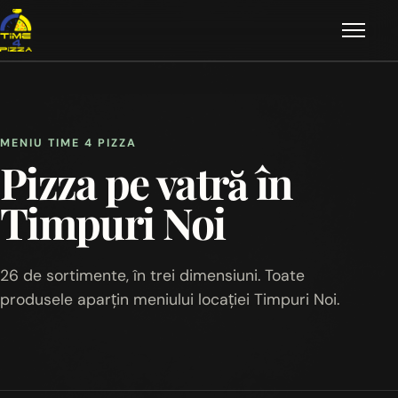
Deschi
Meniu
Oferte
MENIU TIME 4 PIZZA
Pizza pe vatră în
Platouri
Timpuri Noi
Despre noi
Livrare
26 de sortimente, în trei dimensiuni. Toate
produsele aparțin meniului locației Timpuri Noi.
Contact
Comandă online