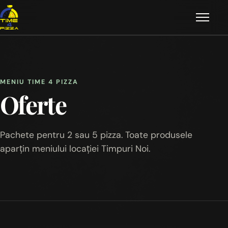
Deschi
Meniu
Oferte
MENIU TIME 4 PIZZA
Oferte
Platouri
Despre noi
Pachete pentru 2 sau 5 pizza. Toate produsele
aparțin meniului locației Timpuri Noi.
Livrare
Contact
Comandă online